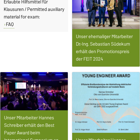
Erlaubte Hilfsmittel für
Klausuren / Permitted auxiliary
material for exam:
FAQ
Unser ehemaliger Mitarbeiter
Dr.-Ing. Sebastian Südekum
erhält den Promotionspreis
der FEIT 2024
Unser Mitarbeiter Hannes
Schreiber erhält den Best
Paper Award beim